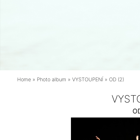
Home
»
Photo album
»
VYSTOUPENÍ
»
OD (2)
VYST
OD