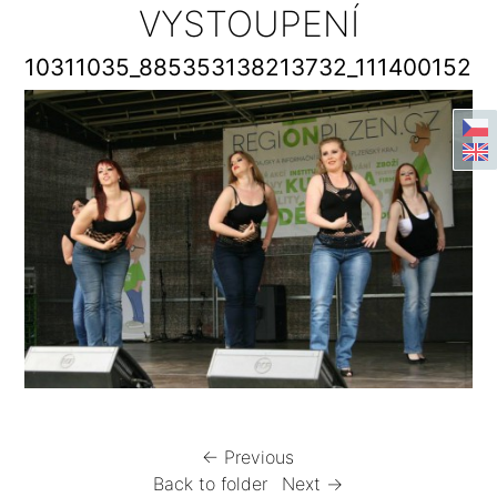
VYSTOUPENÍ
10311035_885353138213732_1114001526
← Previous
Back to folder
Next →