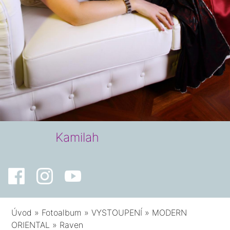
Kamilah
Úvod
»
Fotoalbum
»
VYSTOUPENÍ
»
MODERN
ORIENTAL
»
Raven